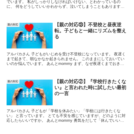
でいます。 私がしっかりしなければいけない、とわかっているの
に、 何をどうしていいかわからず、泣いてしまうこともあります。
あんとmommy こういうとき、親は「我が子をなんとか...
【親の対応⑬】不登校と昼夜逆
親の対応
転。子どもと一緒にリズムを整え
る
アルパカさん 子どもがいじめを受け不登校になっています。 夜遅く
まで起きて、朝なかなか起きられません。 このままにしておいてい
いのか悩んでいます。 あんとmommy まず、なぜ夜遅くまでおきて
いるのか、聞いてみましょう。 眠れない、など何か...
【親の対応②】『学校行きたくな
親の対応
い』と言われた時に試したい最初
の一言
アルパカさん 子どもが「学校を休みたい」「学校には行きたくな
い」 と言っています。 とても不安を感じていますが、どのように対
応したらいいですか。 あんとmommy 勇気をだして「休んでいい
よ」「行かなくていいよ」 と伝えてあげましょう。 今...