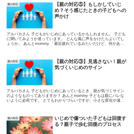
【親の対応⑤】もしかしていじ
親の対応
め？そう感じたときの子どもへの
声かけ
アルパカさん 子どもがいじめにあっているかもしれません。 子ども
に聞いてみようか迷っています。 どんな風に声をかけたらよいでし
ょうか。 あんとmommy 「最近疲れているみたいだけど、何かあっ
た？」 「最近元気がないから心配しているよ」 な...
【親の対応③】見逃さない！親が
親の対応
気づくいじめのサイン
アルパカさん 子どもがいじめにあっているとき、親が気づくサイン
のようなものってありますか？ あんとmommy 子どもは親にバレな
いように必死です。 とてもわかりづらいですが、小さな変化や違和
感が必ずあります。 毎日一緒に暮らしていると、子ど...
いじめで傷ついた子どもは回復す
親の対応
る？親子で歩む回復のプロセス