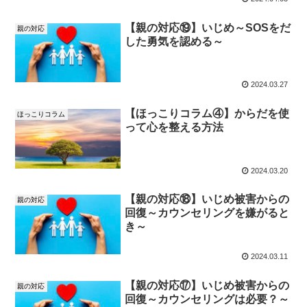
【親の対応⑲】いじめ～SOSをだ
親の対応
した勇気を認める～
2024.03.27
【ほっこりコラム④】からだを使
ほっこりコラム
って心を整える方法
2024.03.20
【親の対応⑱】いじめ被害からの
親の対応
回復～カウンセリングを嫌がると
き～
2024.03.11
【親の対応⑰】いじめ被害からの
親の対応
回復～カウンセリングは必要？～