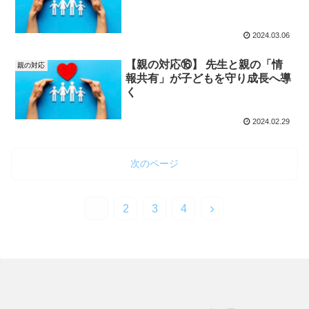
2024.03.06
【親の対応⑯】 先生と親の「情
親の対応
報共有」が子どもを守り成長へ導
く
2024.02.29
次のページ
次
1
2
3
4
へ