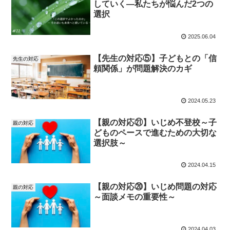
していく―私たちが悩んだ2つの
選択
2025.06.04
【先生の対応⑤】子どもとの「信
先生の対応
頼関係」が問題解決のカギ
2024.05.23
【親の対応㉑】いじめ不登校～子
親の対応
どものペースで進むための大切な
選択肢～
2024.04.15
【親の対応⑳】いじめ問題の対応
親の対応
～面談メモの重要性～
2024.04.03