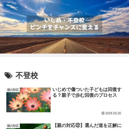
不登校
いじめで傷ついた子どもは回復す
親の対応
る？親子で歩む回復のプロセス
2026.03.20
【親の対応㉒】選んだ道を正解に
親の対応