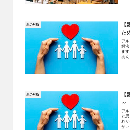
【
親の対応
た
アル
解決
ます
あん
【
親の対応
～
アル
と思
れが
がい