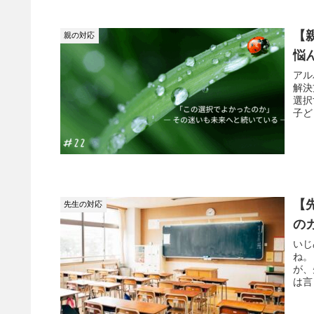
【
親の対応
悩
アル
解決
選択
子ど
【
先生の対応
の
いじ
ね。
が、
は言