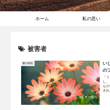
ホーム
私の思い
被害者
い
親の対応
の
「う
し、
もの
きれ