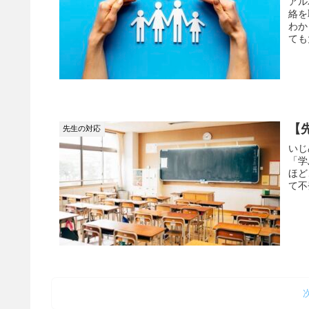
アル
絡を
わか
ても
【
先生の対応
いじ
「学
ほど
て不