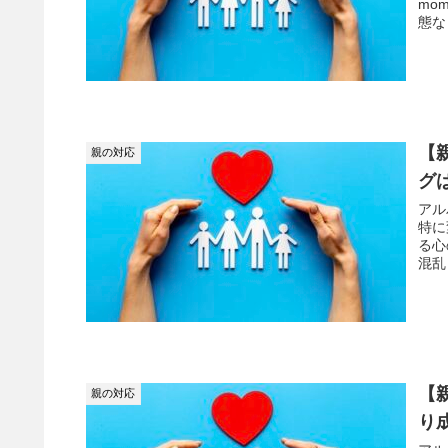
mo
態な
【
親の対応
グ
アル
特に
る心
混乱
【
親の対応
り