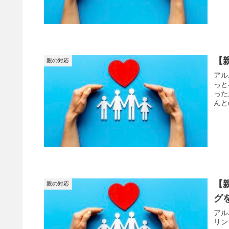
【
親の対応
アル
っと
った
んと
【
親の対応
グ
アル
リン